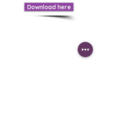
Download here
LISTEN TO US
Calls on:
US Phone iOS
(605)562-0249
USA ANDROID
(518)931-8159
Mexico to
(899)274-6657
You can be part of the
evangelizing mission by
supporting this radio
station.
Donate now