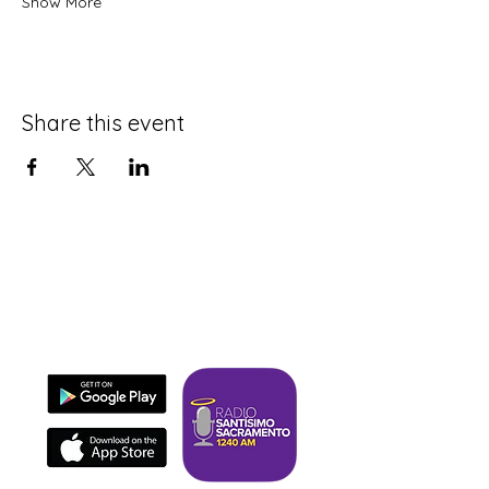
Show More
Share this event
Download our app
It's fast, easy, and evangelizes.