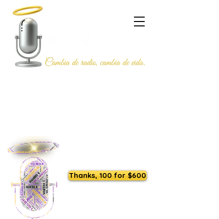
Listen to us live
Thanks, 100 for $600