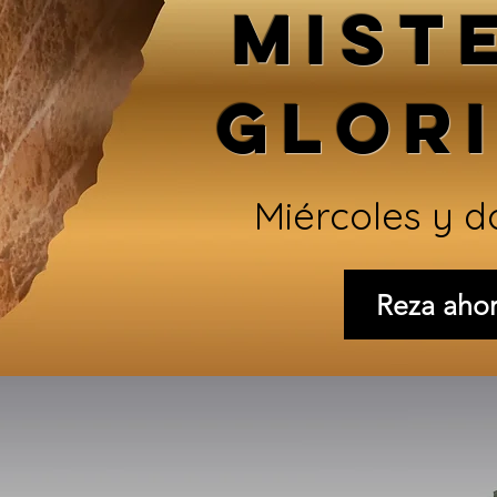
MIST
GLOR
Miércoles y 
Reza aho