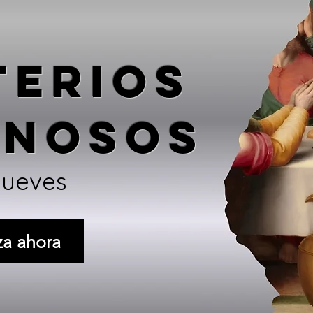
TERIOS
INOSOS
Jueves
za ahora