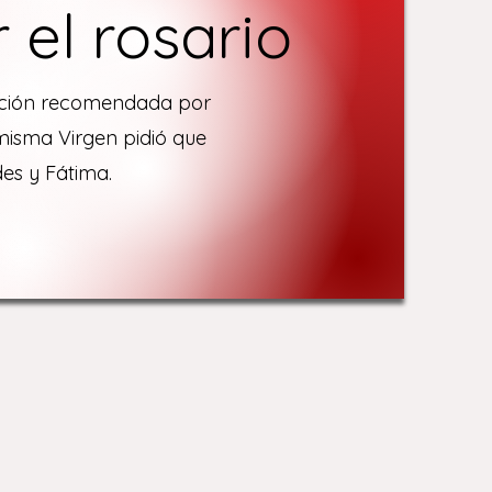
el rosario
voción recomendada por
misma Virgen pidió que
es y Fátima.