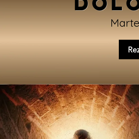
Dol
Marte
Re