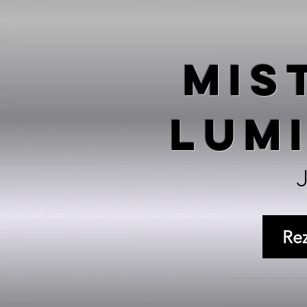
MIS
LUM
Re