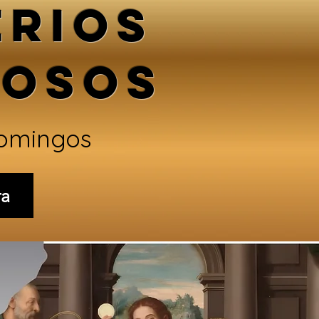
ERIOS
IOSOS
domingos
ra