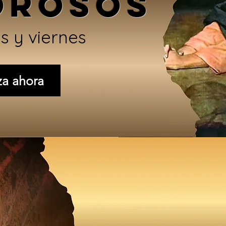
orosos
s y viernes
za ahora