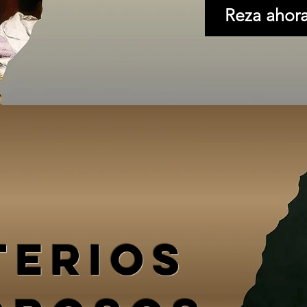
Reza ahor
TERIOS