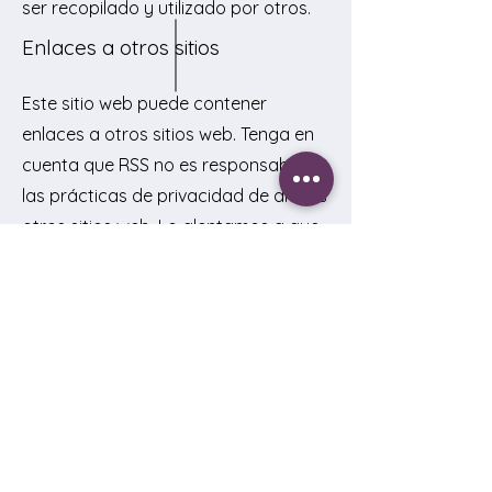
ser recopilado y utilizado por otros.
Enlaces a otros sitios
Este sitio web puede contener
enlaces a otros sitios web. Tenga en
cuenta que RSS no es responsable de
las prácticas de privacidad de dichos
otros sitios web. Lo alentamos a que
esté atento cuando abandone
nuestro sitio web y lea las
declaraciones de privacidad de
todos y cada uno de los sitios web
que recopilan información de
identificación personal de usted. Esta
declaración de privacidad se aplica
únicamente a la información