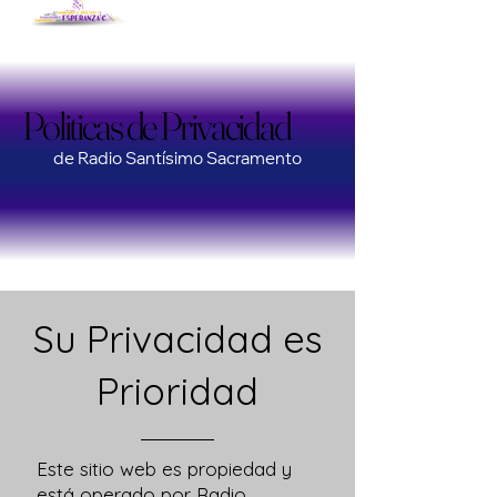
Politicas de Privacidad
Politicas de Privacidad
de Radio Santísimo Sacramento
Su Privacidad es
Prioridad
Este sitio web es propiedad y
está operado por Radio