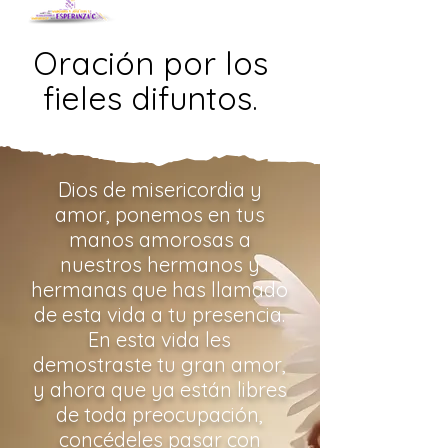
Oración por los
fieles difuntos.
Dios de misericordia y
amor, ponemos en tus
manos amorosas a
nuestros hermanos y
hermanas que has llamado
de esta vida a tu presencia.
En esta vida les
demostraste tu gran amor,
y ahora que ya están libres
de toda preocupación,
concédeles pasar con