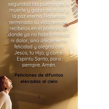
seguridad las puertas de la
muerte y gozar de la luz y
la paz eterna. Habiendo
terminado su vida terrena,
recíbelos en el paraíso, en
donde ya no habrá tristeza
ni dolor, sino únicamente
felicidad y alegría con
Jesús, tu Hijo, y con el
Espíritu Santo, para
siempre. Amén.
Peticiones de difuntos
elevadas al cielo
0