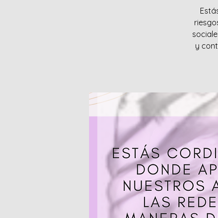
Está
riesgo
social
y cont