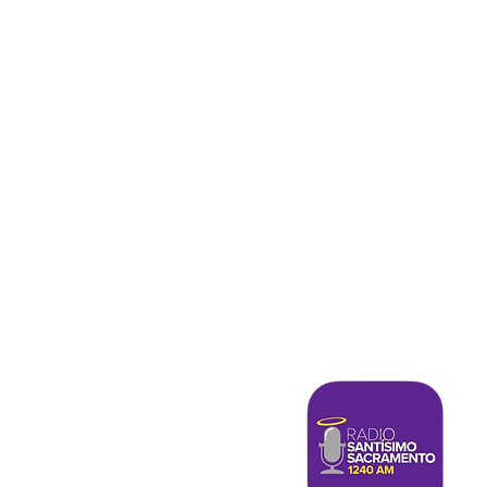
ESCÚCHANOS
Llamandos en:
EEUU Teléfono IOS (605)562-02
EEUU ANDROID (518)931-8159
México al (899)274-6657
D