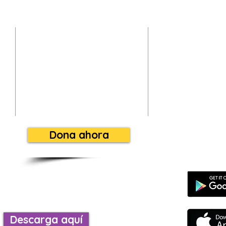
Se parte de la misión
NU
evangelizadora,
R
apoyando a está
49
radio
SO
Dona ahora
escarga nuestra aplicación
Es rápida fácil y
Descarga aquí
evangeliza.