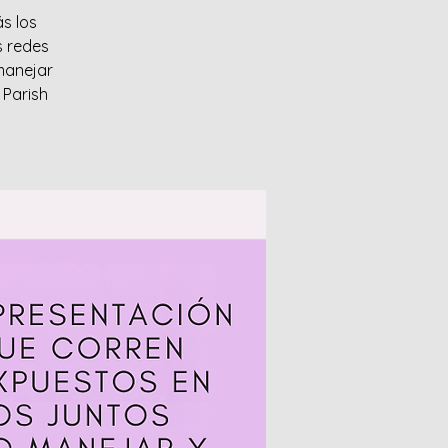
s los
s redes
manejar
 Parish