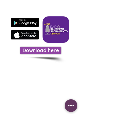
It's fast, easy, and evangelizes.
Download here
LISTEN TO US
Calls on:
US Phone iOS
(605)562-0249
USA ANDROID
(518)931-8159
Mexico to
(899)274-6657