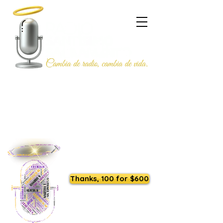
Listen to us live
Thanks, 100 for $600