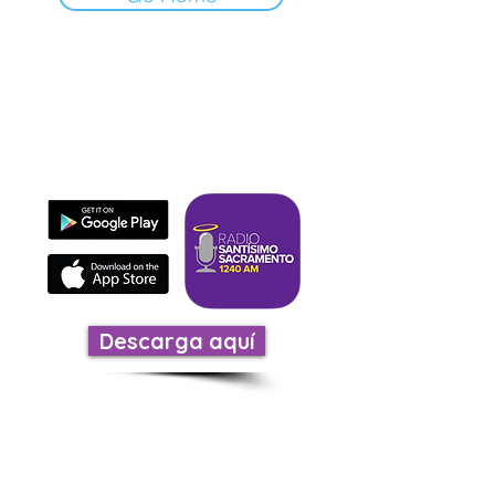
Descarga nuestra
aplicación
Es rápida fácil y evangeliza.
Descarga aquí
ESCÚCHANOS
Llamandos en: