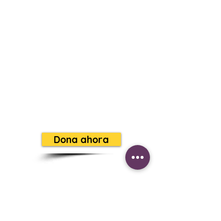
EEUU Teléfono IOS
(605)562-
0249
EEUU ANDROID
(518)931-8159
México al
(899)274-6657
Se parte de la misión
evangelizadora, apoyando
a está radio
Dona ahora
NUESTRAS REDES
SOCIALES