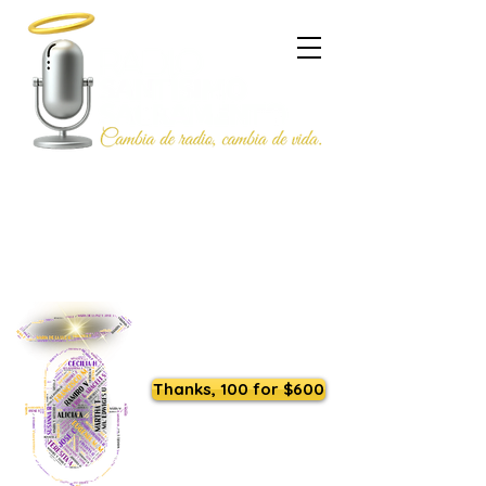
Listen to us live
Thanks, 100 for $600