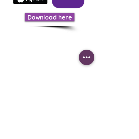
Download here
LISTEN TO US
Calls on:
US Phone iOS
(605)562-0249
USA ANDROID
(518)931-8159
Mexico to
(899)274-6657
You can be part of the
evangelizing mission by
supporting this radio
station.